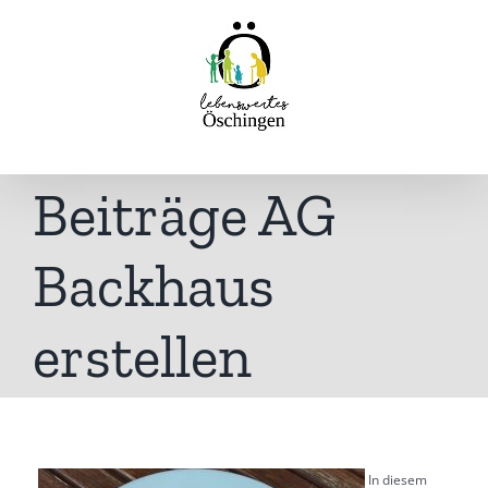
Inhalt
Zum
springen
Inhalt
springen
Beiträge AG
Backhaus
erstellen
In diesem