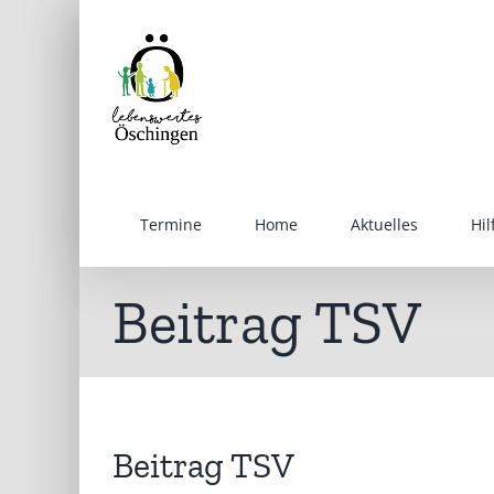
Inhalt
Zum
springen
Inhalt
springen
Termine
Home
Aktuelles
Hi
Beitrag TSV
Beitrag TSV