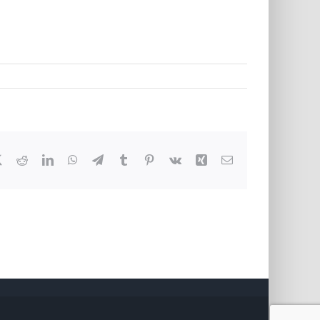
book
X
Reddit
LinkedIn
WhatsApp
Telegram
Tumblr
Pinterest
Vk
Xing
E-
Mail