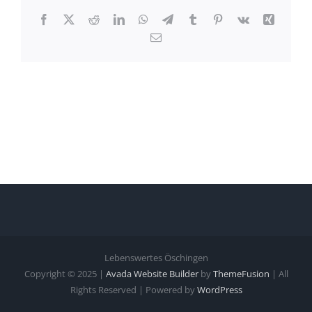
Facebook
X
Reddit
LinkedIn
WhatsApp
Telegram
Tumblr
Pinterest
Vk
Xing
E-
Mail
Lebenswertes Öschingen
Copyright © 2025 |
Avada Website Builder
by
ThemeFusion
| All
Rights Reserved | Powered by
WordPress