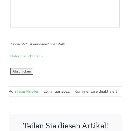
* bedeutet: ist unbedingt auszufüllen.
Daten zurücksetzen
für
Von
TapirMueller
|
25. Januar 2022
|
Kommentare deaktiviert
Beitrag
Vesperk
Moessi
Teilen Sie diesen Artikel!