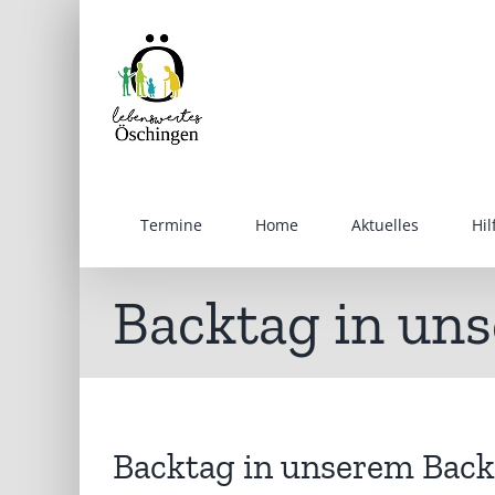
Inhalt
Zum
springen
Inhalt
springen
Termine
Home
Aktuelles
Hi
Backtag in un
Backtag in unserem Back