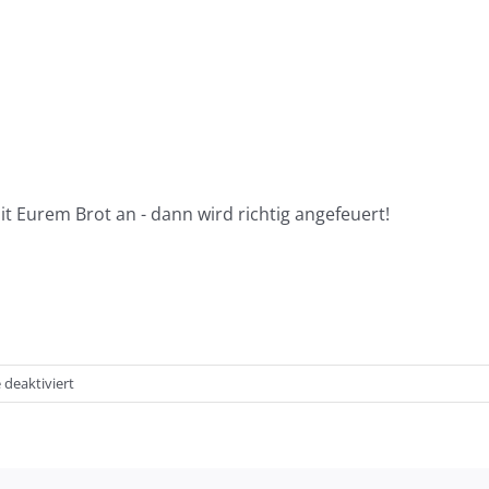
 Eurem Brot an - dann wird richtig angefeuert!
für
deaktiviert
Backtag
in
unserem
Backhäusle