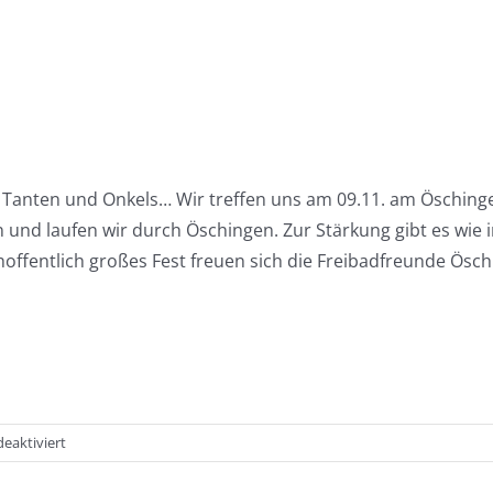
, Tanten und Onkels… Wir treffen uns am 09.11. am Ösch
 und laufen wir durch Öschingen. Zur Stärkung gibt es wi
hoffentlich großes Fest freuen sich die Freibadfreunde Ösc
für
eaktiviert
Laternenfest
von