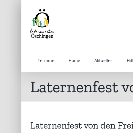
Inhalt
Zum
springen
Inhalt
springen
Termine
Home
Aktuelles
Hi
Laternenfest v
Laternenfest von den Fre