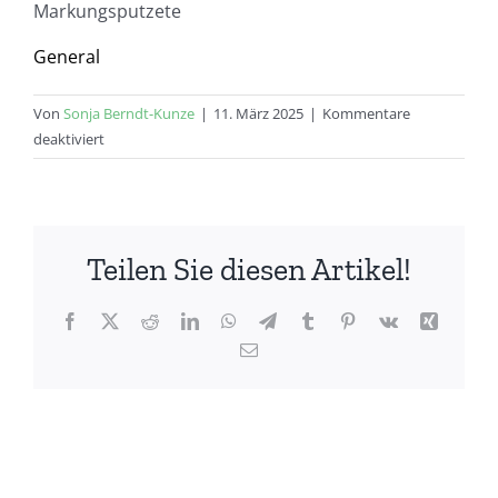
Markungsputzete
General
Von
Sonja Berndt-Kunze
|
11. März 2025
|
Kommentare
für
deaktiviert
Markungsputzete
Teilen Sie diesen Artikel!
Facebook
X
Reddit
LinkedIn
WhatsApp
Telegram
Tumblr
Pinterest
Vk
Xing
E-
Mail