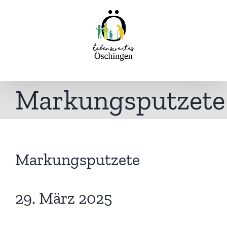
Inhalt
Zum
springen
Inhalt
springen
Markungsputzete
Markungsputzete
29. März 2025