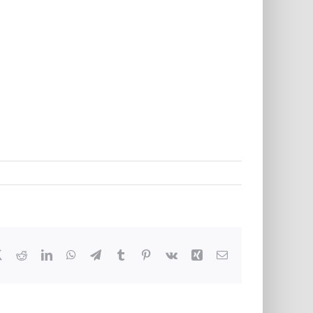
book
X
Reddit
LinkedIn
WhatsApp
Telegram
Tumblr
Pinterest
Vk
Xing
E-
Mail