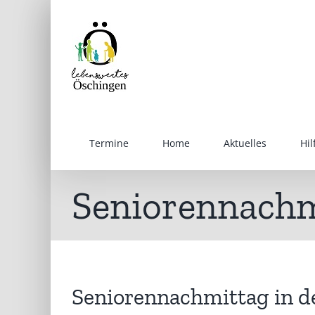
Inhalt
Zum
springen
Inhalt
springen
Termine
Home
Aktuelles
Hi
Seniorennachmi
Seniorennachmittag in d