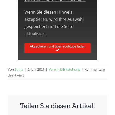
Wenn Sie diesen Hinweis
akzeptieren, wird Ihre Auswahl
gespeichert und die Seite
aktualisiert.
Akzeptieren und über Youbtube laden
Von
Sonja
|
9. Juni 2021
|
Verein & Entstehung
|
Kommentare
für
deaktiviert
Videos
über
unsere
Inspiration
Teilen Sie diesen Artikel!
in
Riedlingen