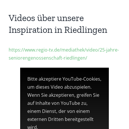
Videos über unsere
Inspiration in Riedlingen
https://www.regio-tv.de/mediathek/video/25-jahre-
seniorengenossenschaft-riedlingen/
Bitte akzeptiere YouTube-Cookies,
um dieses Video abzuspielen.
Wenn Sie akzeptieren, greifen Sie
auf Inhalte von YouTube zu,
einem Dienst, der von einem
externen Dritten bereitgestellt
wird.