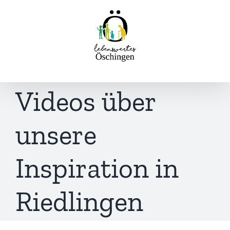
Inhalt
Zum
springen
Inhalt
springen
Videos über
unsere
Inspiration in
Riedlingen