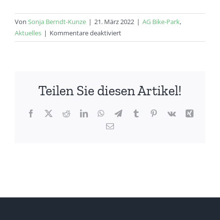
Von
Sonja Berndt-Kunze
|
21. März 2022
|
AG Bike-Park
,
für
Aktuelles
|
Kommentare deaktiviert
Die
Bike
Park
AG
Teilen Sie diesen Artikel!
nimmt
so
langsam
Facebook
X
Reddit
LinkedIn
WhatsApp
Telegram
Tumblr
Pinterest
Vk
Xing
Fahrt
E-
auf.
Mail