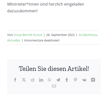
Mitstreiter*innen sind herzlich eingeladen
dazuzukommen!
Von
Sonja Berndt-Kunze
|
26. September 2022
|
AG Backhaus
,
für
Aktuelles
|
Kommentare deaktiviert
Viel
Zuspruch
und
sehr
Teilen Sie diesen Artikel!
leckeres
Essen!
Facebook
X
Reddit
LinkedIn
WhatsApp
Telegram
Tumblr
Pinterest
Vk
Xing
E-
Mail