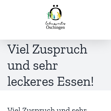
Inhalt
Zum
springen
Inhalt
springen
Viel Zuspruch
und sehr
leckeres Essen!
Viel Zuspruch und sehr