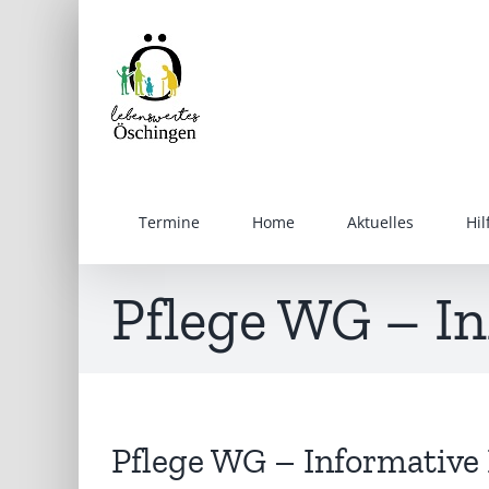
Inhalt
Zum
springen
Inhalt
springen
Termine
Home
Aktuelles
Hi
Pflege WG – In
Pflege WG – Informative 