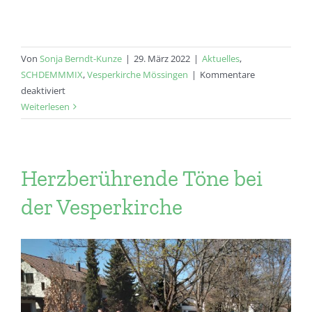
Von
Sonja Berndt-Kunze
|
29. März 2022
|
Aktuelles
,
SCHDEMMMIX
,
Vesperkirche Mössingen
|
Kommentare
für
deaktiviert
Vesperkirche
Weiterlesen
bei
strahlenden
Sonnenschein
Herzberührende Töne bei
der Vesperkirche