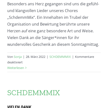
Besonders ans Herz gegangen sind uns die gefühl-
und klangvollen Lieder unseres Chores
„SchdemmMix“. Ein Innehalten im Trubel der
Organisation und Bewirtung berührte unsere
Herzen auf eine ganz besondere Art und Weise.
Vielen Dank an die Sänger*innen für ihr
wundervolles Geschenk an diesem Sonntagmittag.
Von
Sonja
|
28. März 2022
|
SCHDEMMMIX
|
Kommentare
für
deaktiviert
Herzberührende
Weiterlesen
Töne
bei
der
Vesperkirche
SCHDEMMMIX
VIELEN DANK