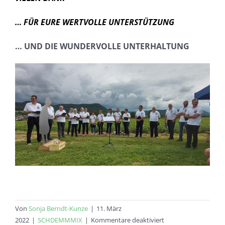
… FÜR EURE WERTVOLLE UNTERSTÜTZUNG
… UND DIE WUNDERVOLLE UNTERHALTUNG
Von
Sonja Berndt-Kunze
|
11. März
für
2022
|
SCHDEMMMIX
|
Kommentare deaktiviert