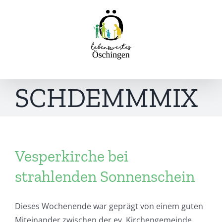
Inhalt
Zum
springen
Inhalt
springen
SCHDEMMMIX
Vesperkirche bei
strahlenden Sonnenschein
Dieses Wochenende war geprägt von einem guten
Miteinander zwischen der ev. Kirchengemeinde